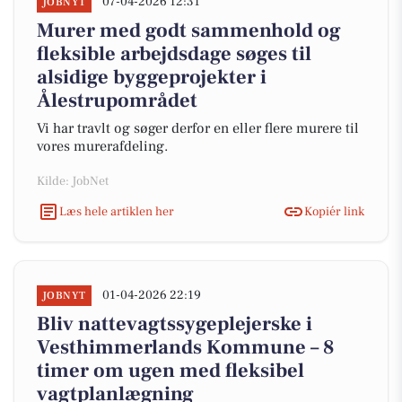
07-04-2026 12:31
JOBNYT
Murer med godt sammenhold og
fleksible arbejdsdage søges til
alsidige byggeprojekter i
Ålestrupområdet
Vi har travlt og søger derfor en eller flere murere til
vores murerafdeling.
Kilde: JobNet
Læs hele artiklen her
Kopiér link
01-04-2026 22:19
JOBNYT
Bliv nattevagtssygeplejerske i
Vesthimmerlands Kommune – 8
timer om ugen med fleksibel
vagtplanlægning