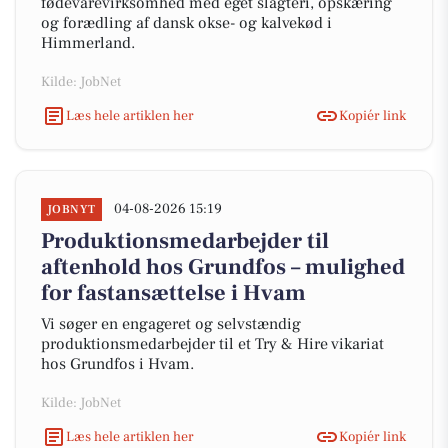
fødevarevirksomhed med eget slagteri, opskæring
og forædling af dansk okse- og kalvekød i
Himmerland.
Kilde: JobNet
Læs hele artiklen her
Kopiér link
04-08-2026 15:19
JOBNYT
Produktionsmedarbejder til
aftenhold hos Grundfos – mulighed
for fastansættelse i Hvam
Vi søger en engageret og selvstændig
produktionsmedarbejder til et Try & Hire vikariat
hos Grundfos i Hvam.
Kilde: JobNet
Læs hele artiklen her
Kopiér link