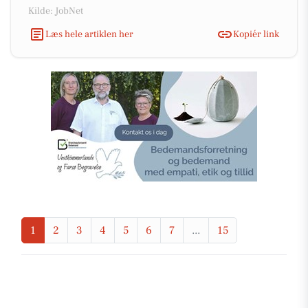
Kilde: JobNet
Læs hele artiklen her
Kopiér link
1
2
3
4
5
6
7
...
15