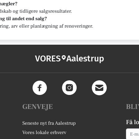
 mægler?
kab og tidligere salgsresultater.
g til andet end salg?
ering, arv eller planlægning af renoveringer.
VORES
Aalestrup
GENVEJE
BLI
Få l
Seneste nyt fra Aalestrup
Email
Vores lokale erhverv