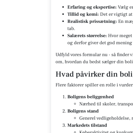
Erfaring og ekspertise:
Vælg en
Tillid og kemi:
Det er vigtigt a
Realistisk prissætning:
En mægl
tab.
Salærets størrelse:
Hvor meget s
og derfor giver det god mening 
Udfyld vores formular nu - så finder v
om, hvordan du bedst sælger din boli
Hvad påvirker din bol
Flere faktorer spiller en rolle i vurde
Boligens beliggenhed
Nærhed til skoler, transpo
Boligens stand
Generel vedligeholdelse, 
Markedets tilstand
Køberaktivitet og konkurr