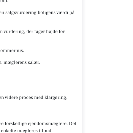
old.
 en salgsvurdering boligens værdi på
 vurdering, der tager højde for
s/sommerhus.
s. mæglerens salær.
den videre proces med klargøring,
lere forskellige ejendomsmæglere. Det
e enkelte mægleres tilbud.