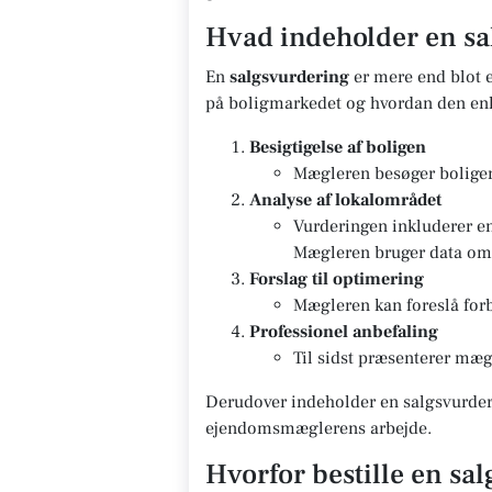
Hvad indeholder en sa
En
salgsvurdering
er mere end blot e
på boligmarkedet og hvordan den enk
Besigtigelse af boligen
Mægleren besøger boligen 
Analyse af lokalområdet
Vurderingen inkluderer e
Mægleren bruger data om g
Forslag til optimering
Mægleren kan foreslå forb
Professionel anbefaling
Til sidst præsenterer mægl
Derudover indeholder en salgsvurderi
ejendomsmæglerens arbejde.
Hvorfor bestille en sa