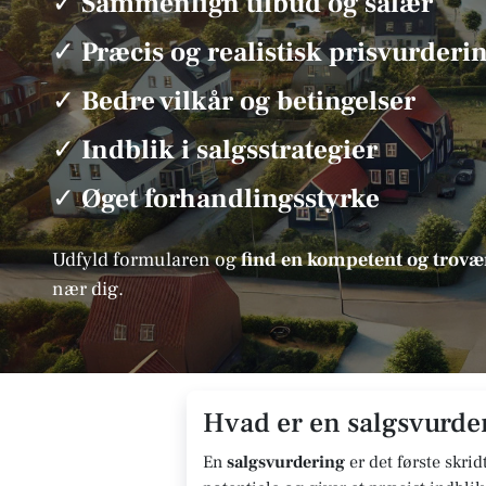
✓
Sammenlign tilbud og salær
✓
Præcis og realistisk prisvurderi
✓
Bedre vilkår og betingelser
✓
Indblik i salgsstrategier
✓
Øget forhandlingsstyrke
Udfyld formularen og
find en kompetent og tro
nær dig.
Hvad er en salgsvurder
En
salgsvurdering
er det første skrid