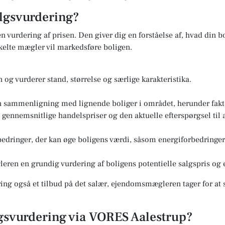
lgsvurdering?
n vurdering af prisen. Den giver dig en forståelse af, hvad din bo
elte mægler vil markedsføre boligen.
og vurderer stand, størrelse og særlige karakteristika.
n sammenligning med lignende boliger i området, herunder fakto
ennemsnitlige handelspriser og den aktuelle efterspørgsel til a
edringer, der kan øge boligens værdi, såsom energiforbedringer 
eren en grundig vurdering af boligens potentielle salgspris og e
ng også et tilbud på det salær, ejendomsmægleren tager for at s
lgsvurdering via VORES Aalestrup?