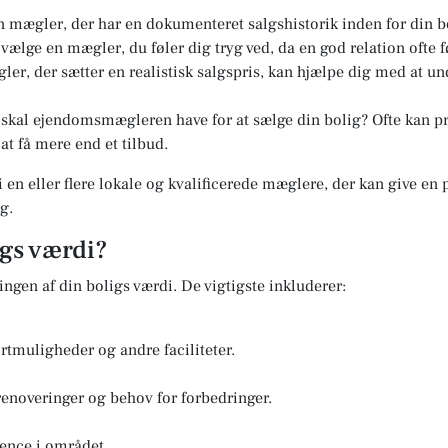
 mægler, der har en dokumenteret salgshistorik inden for din b
t vælge en mægler, du føler dig tryg ved, da en god relation ofte f
er, der sætter en realistisk salgspris, kan hjælpe dig med at u
kal ejendomsmægleren have for at sælge din bolig? Ofte kan pri
at få mere end et tilbud.
i en eller flere lokale og kvalificerede mæglere, der kan give en
g.
igs værdi?
ringen af din boligs værdi. De vigtigste inkluderer:
rtmuligheder og andre faciliteter.
renoveringer og behov for forbedringer.
ence i området.