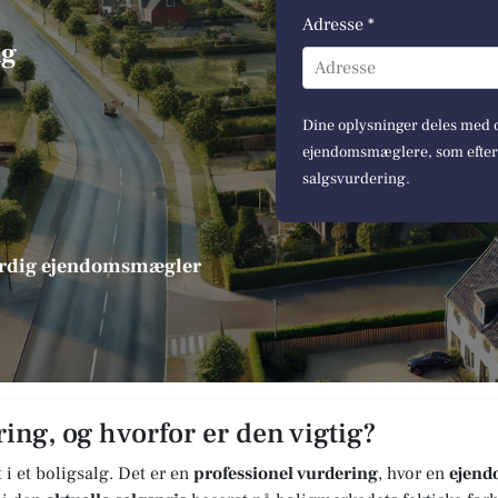
Adresse *
ng
Adresse
Dine oplysninger deles med op
ejendomsmæglere, som efterfø
salgsvurdering.
værdig ejendomsmægler
ing, og hvorfor er den vigtig?
t i et boligsalg. Det er en
professionel vurdering
, hvor en
ejen