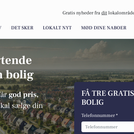
Gratis nyheder fra
dit
lokalområde
V
DET SKER
LOKALT NYT
MØD DINE NABOER
gtende
n bolig
FÅ TRE GRATI
får
god pris,
BOLIG
skal sælge din
Telefonnummer *