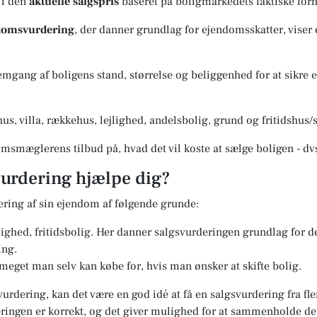
 i den
aktuelle salgspris
baseret på boligmarkedets faktiske forh
ndomsvurdering
, der danner grundlag for ejendomsskatter, viser
gang af boligens stand, størrelse og beliggenhed for at sikre en
us, villa, rækkehus, lejlighed, andelsbolig, grund og fritidshu
msmæglerens tilbud på, hvad det vil koste at sælge boligen - dv
urdering hjælpe dig?
ering af sin ejendom af følgende grunde:
jlighed, fritidsbolig. Her danner salgsvurderingen grundlag for 
ing.
 meget man selv kan købe for, hvis man ønsker at skifte bolig.
vurdering, kan det være en god idé at få en salgsvurdering fra f
deringen er korrekt, og det giver mulighed for at sammenholde d