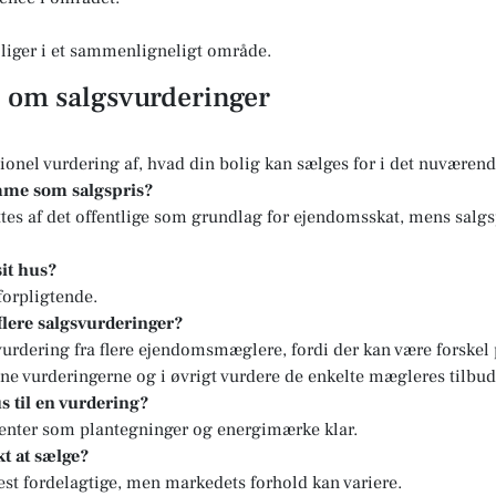
boliger i et sammenligneligt område.
l om salgsvurderinger
sionel vurdering af, hvad din bolig kan sælges for i det nuvære
mme som salgspris?
tes af det offentlige som grundlag for ejendomsskat, mens salgs
sit hus?
forpligtende.
 flere salgsvurderinger?
svurdering fra flere ejendomsmæglere, fordi der kan være forskel
ne vurderingerne og i øvrigt vurdere de enkelte mægleres tilbud
s til en vurdering?
enter som plantegninger og energimærke klar.
t at sælge?
st fordelagtige, men markedets forhold kan variere.