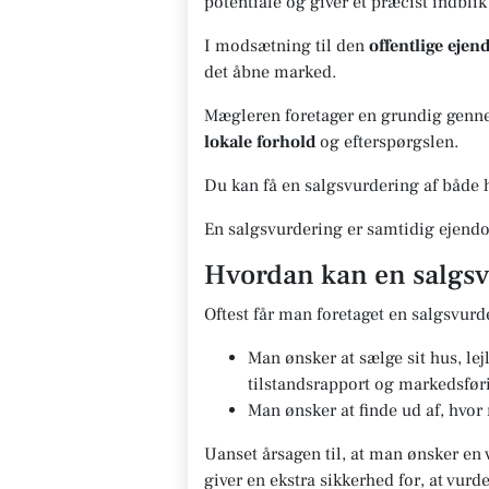
potentiale og giver et præcist indblik
I modsætning til den
offentlige eje
det åbne marked.
Mægleren foretager en grundig gennem
lokale forhold
og efterspørgslen.
Du kan få en salgsvurdering af både h
En salgsvurdering er samtidig ejendo
Hvordan kan en salgsv
Oftest får man foretaget en salgsvurd
Man ønsker at sælge sit hus, le
tilstandsrapport og markedsfør
Man ønsker at finde ud af, hvor
Uanset årsagen til, at man ønsker en 
giver en ekstra sikkerhed for, at vur