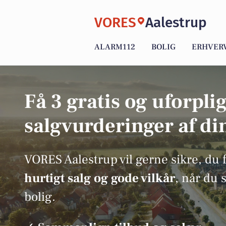
VORES
Aalestrup
ALARM112
BOLIG
ERHVER
Få 3 gratis og uforpli
salgvurderinger af di
VORES Aalestrup vil gerne sikre, du 
hurtigt salg og gode vilkår
, når du 
bolig.