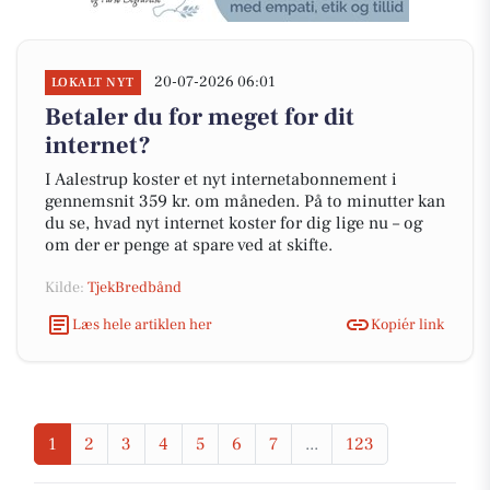
20-07-2026 06:01
LOKALT NYT
Betaler du for meget for dit
internet?
I Aalestrup koster et nyt internetabonnement i
gennemsnit 359 kr. om måneden. På to minutter kan
du se, hvad nyt internet koster for dig lige nu – og
om der er penge at spare ved at skifte.
Kilde:
TjekBredbånd
Læs hele artiklen her
Kopiér link
1
2
3
4
5
6
7
...
123