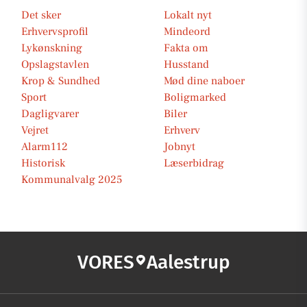
Det sker
Lokalt nyt
Erhvervsprofil
Mindeord
Lykønskning
Fakta om
Opslagstavlen
Husstand
Krop & Sundhed
Mød dine naboer
Sport
Boligmarked
Dagligvarer
Biler
Vejret
Erhverv
Alarm112
Jobnyt
Historisk
Læserbidrag
Kommunalvalg 2025
VORES
Aalestrup