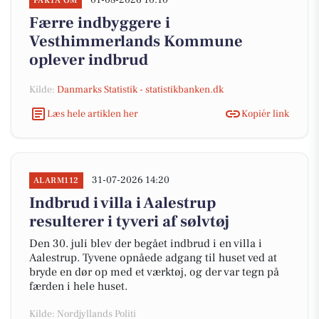
01-08-2026 10:10
FAKTA OM
Færre indbyggere i
Vesthimmerlands Kommune
oplever indbrud
Kilde:
Danmarks Statistik - statistikbanken.dk
Læs hele artiklen her
Kopiér link
31-07-2026 14:20
ALARM112
Indbrud i villa i Aalestrup
resulterer i tyveri af sølvtøj
Den 30. juli blev der begået indbrud i en villa i
Aalestrup. Tyvene opnåede adgang til huset ved at
bryde en dør op med et værktøj, og der var tegn på
færden i hele huset.
Kilde: Nordjyllands Politi