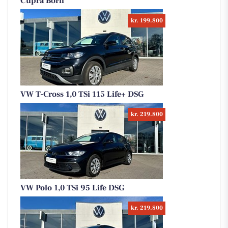
Cupra Born
kr. 199.800
VW T-Cross 1,0 TSi 115 Life+ DSG
kr. 219.800
VW Polo 1,0 TSi 95 Life DSG
kr. 219.800