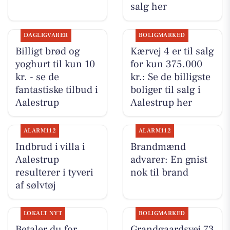
salg her
DAGLIGVARER
BOLIGMARKED
Billigt brød og
Kærvej 4 er til salg
yoghurt til kun 10
for kun 375.000
kr. - se de
kr.: Se de billigste
fantastiske tilbud i
boliger til salg i
Aalestrup
Aalestrup her
ALARM112
ALARM112
Indbrud i villa i
Brandmænd
Aalestrup
advarer: En gnist
resulterer i tyveri
nok til brand
af sølvtøj
LOKALT NYT
BOLIGMARKED
Betaler du for
Grandgaardsvej 73