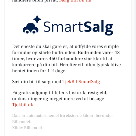
håndtere bilen privat.
Sælg din bil nu
Det eneste du skal gøre er, at udfylde vores simple
formular og starte budrunden. Budrunden varer 48
timer, hvor vores 450 forhandlere står klar til at
konkurrere på din bil. Herefter vil bilen typisk blive
hentet inden for 1-2 dage.
Sæt din bil til salg med
TjekBil SmartSalg
Få gratis adgang til bilens historik, restgæld,
omkostninger og meget mere ved at besøge
Tjekbil.dk
Data er automatisk hentet fra eksterne kilder, herunder
Bilhandel.
Kilde: Bilhandel