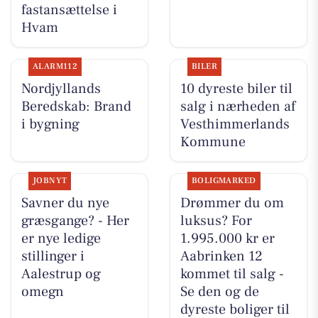
fastansættelse i
Hvam
ALARM112
BILER
Nordjyllands
10 dyreste biler til
Beredskab: Brand
salg i nærheden af
i bygning
Vesthimmerlands
Kommune
JOBNYT
BOLIGMARKED
Savner du nye
Drømmer du om
græsgange? - Her
luksus? For
er nye ledige
1.995.000 kr er
stillinger i
Aabrinken 12
Aalestrup og
kommet til salg -
omegn
Se den og de
dyreste boliger til