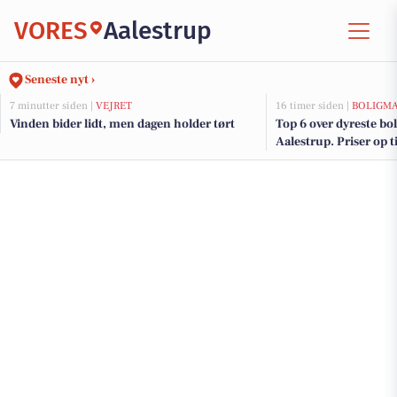
VORES
Aalestrup
Seneste nyt ›
7 minutter siden |
VEJRET
16 timer siden |
BOLIGM
Vinden bider lidt, men dagen holder tørt
Top 6 over dyreste boli
Aalestrup. Priser op t