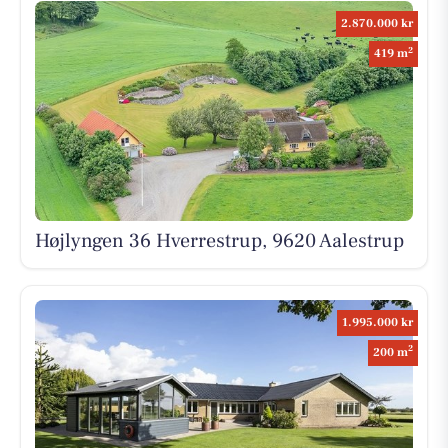
2.870.000 kr
2
419 m
Højlyngen 36 Hverrestrup, 9620 Aalestrup
1.995.000 kr
2
200 m