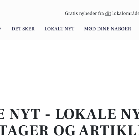
Gratis nyheder fra
dit
lokalområde
V
DET SKER
LOKALT NYT
MØD DINE NABOER
E NYT - LOKALE N
TAGER OG ARTIKL