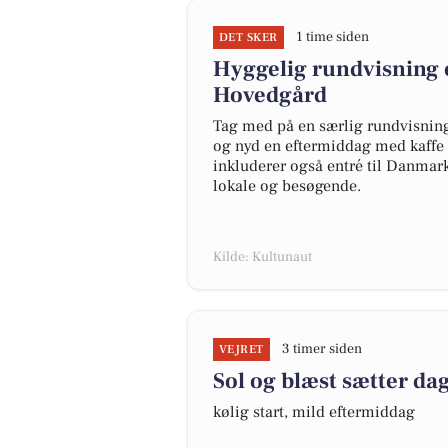
1 time siden
DET SKER
Hyggelig rundvisning o
Hovedgård
Tag med på en særlig rundvisning
og nyd en eftermiddag med kaffe
inkluderer også entré til Danma
lokale og besøgende.
Kilde: Kultunaut
3 timer siden
VEJRET
Sol og blæst sætter d
kølig start, mild eftermiddag