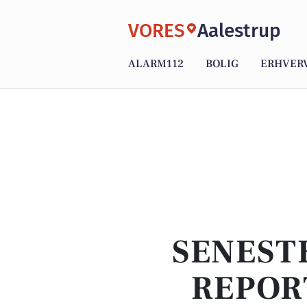
VORES
Aalestrup
ALARM112
BOLIG
ERHVER
SENEST
REPOR