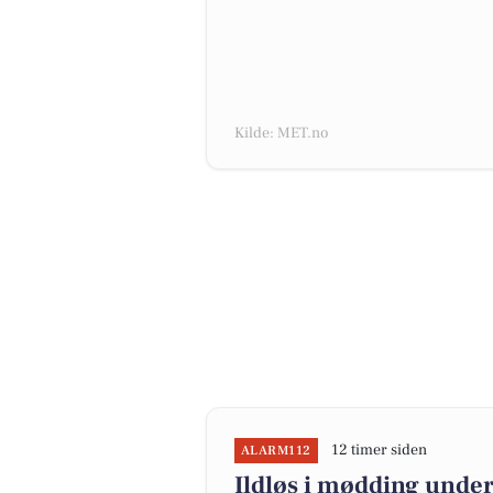
Kilde: MET.no
12 timer siden
ALARM112
Ildløs i mødding under