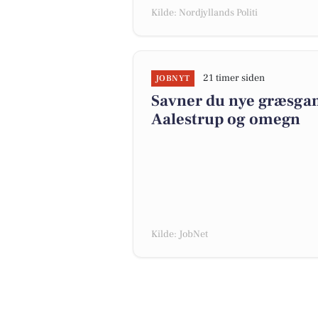
Kilde: Nordjyllands Politi
21 timer siden
JOBNYT
Savner du nye græsgange
Aalestrup og omegn
Kilde: JobNet