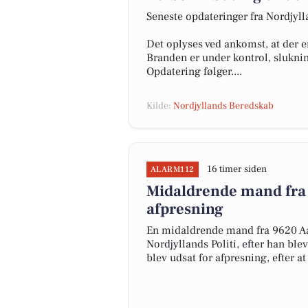
Seneste opdateringer fra Nordjyl
Det oplyses ved ankomst, at der e
Branden er under kontrol, slukni
Opdatering følger....
Kilde:
Nordjyllands Beredskab
16 timer siden
ALARM112
Midaldrende mand fra 
afpresning
En midaldrende mand fra 9620 Aal
Nordjyllands Politi, efter han b
blev udsat for afpresning, efter a