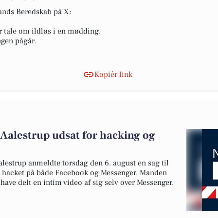
lands Beredskab på X:
r tale om ildløs i en mødding.
ngen pågår.
Kopiér link
Aalestrup udsat for hacking og
estrup anmeldte torsdag den 6. august en sag til
lev hacket på både Facebook og Messenger. Manden
t have delt en intim video af sig selv over Messenger.