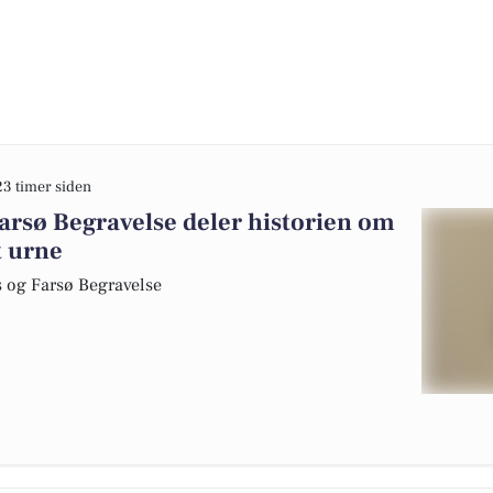
23 timer siden
rsø Begravelse deler historien om
t urne
s og Farsø Begravelse