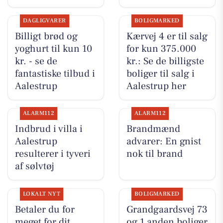
DAGLIGVARER
BOLIGMARKED
Billigt brød og
Kærvej 4 er til salg
yoghurt til kun 10
for kun 375.000
kr. - se de
kr.: Se de billigste
fantastiske tilbud i
boliger til salg i
Aalestrup
Aalestrup her
ALARM112
ALARM112
Indbrud i villa i
Brandmænd
Aalestrup
advarer: En gnist
resulterer i tyveri
nok til brand
af sølvtøj
LOKALT NYT
BOLIGMARKED
Betaler du for
Grandgaardsvej 73
meget for dit
og 1 anden boliger