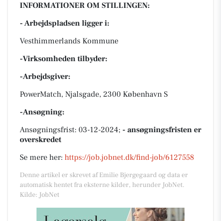
INFORMATIONER OM STILLINGEN:
- Arbejdspladsen ligger i:
Vesthimmerlands Kommune
-Virksomheden tilbyder:
-Arbejdsgiver:
PowerMatch, Njalsgade, 2300 København S
-Ansøgning:
Ansøgningsfrist: 03-12-2024;
- ansøgningsfristen er
overskredet
Se mere her:
https://job.jobnet.dk/find-job/6127558
Denne artikel er skrevet af Emilie Bjergegaard og data er
automatisk hentet fra eksterne kilder, herunder JobNet.
Kilde: JobNet