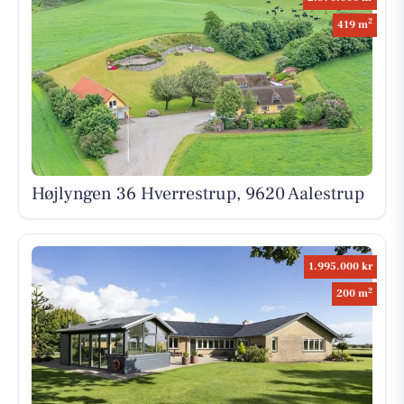
2
419 m
Højlyngen 36 Hverrestrup, 9620 Aalestrup
1.995.000 kr
2
200 m