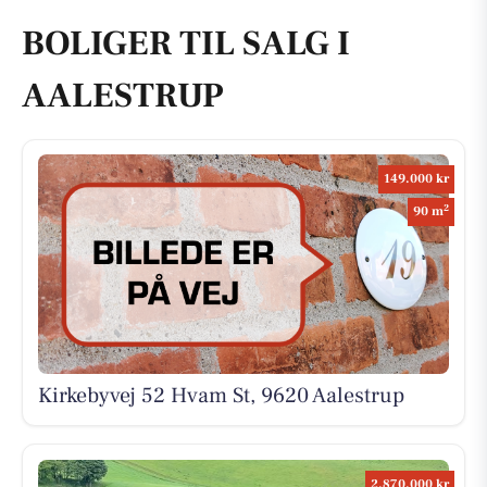
BOLIGER TIL SALG I
AALESTRUP
149.000 kr
2
90 m
Kirkebyvej 52 Hvam St, 9620 Aalestrup
2.870.000 kr