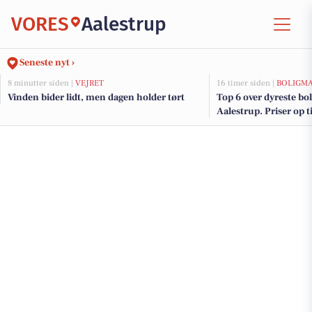
VORES
Aalestrup
Seneste nyt ›
8 minutter siden |
VEJRET
16 timer siden |
BOLIGM
Vinden bider lidt, men dagen holder tørt
Top 6 over dyreste boli
Aalestrup. Priser op t