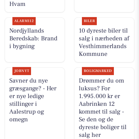
Hvam
ALARM112
BILER
Nordjyllands
10 dyreste biler til
Beredskab: Brand
salg i nærheden af
i bygning
Vesthimmerlands
Kommune
JOBNYT
BOLIGMARKED
Savner du nye
Drømmer du om
græsgange? - Her
luksus? For
er nye ledige
1.995.000 kr er
stillinger i
Aabrinken 12
Aalestrup og
kommet til salg -
omegn
Se den og de
dyreste boliger til
salg her