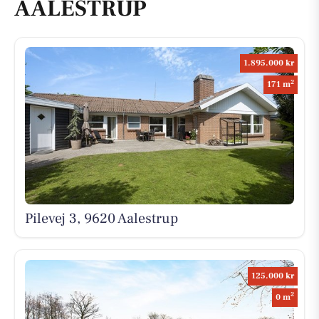
AALESTRUP
1.895.000 kr
2
171 m
Pilevej 3, 9620 Aalestrup
125.000 kr
2
0 m