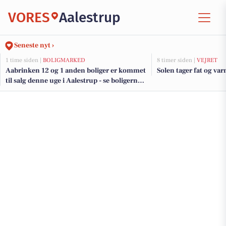
VORES
Aalestrup
Seneste nyt ›
1 time siden |
BOLIGMARKED
8 timer siden |
VEJRET
Aabrinken 12 og 1 anden boliger er kommet
Solen tager fat og var
til salg denne uge i Aalestrup - se boligerne
her.