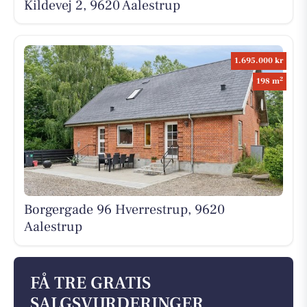
Kildevej 2, 9620 Aalestrup
1.695.000 kr
2
198 m
Borgergade 96 Hverrestrup, 9620
Aalestrup
FÅ TRE GRATIS
SALGSVURDERINGER