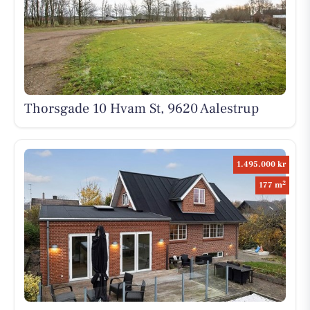
Thorsgade 10 Hvam St, 9620 Aalestrup
1.495.000 kr
2
177 m