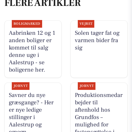
FLERE ARTIKLER
BOLIGMARKED
VEJRET
Aabrinken 12 og 1
Solen tager fat og
anden boliger er
varmen bider fra
kommet til salg
sig
denne uge i
Aalestrup - se
boligerne her.
JOBNYT
JOBNYT
Savner du nye
Produktionsmedar
græsgange? - Her
bejder til
er nye ledige
aftenhold hos
stillinger i
Grundfos –
Aalestrup og
mulighed for
omegn
fastansættelse i