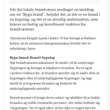
Når det lokale brandvæsen modtager en melding
om en "Bygn.brand", betyder det, at der er en brand i
en bygning, og det er en alvorlig nødsituation, som
kræver en hurtig og koordineret reaktion fra
brandvæsenet.
Alarmerne foregår typisk i koder. Vi har forsøgt at forklare
koden, så du nemmere kan gennemskue hvorfor der er
udrykning i byen:
Bygn.brand: Brand i bygning
Når brandvæsenet ankommer til stedet, vil de undersøge
bygningen og forsøge at lokalisere branden. De vil også
vurdere risikoen for, at branden spreder sig til andre dele af
bygningen eller til omkringliggende bygninger, og tage
skridt til at begrænse branden og beskytte de
omkringliggende områder.
Brandvæsenet vil bruge deres udstyr og taktikker til at slukke
branden og redde eventuelle personer, der måtte befinde sig
i bygningen. De vil også sikre, at der ikke er nogen fare for