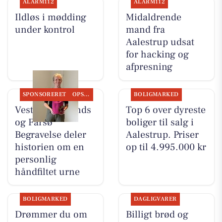
ALARM112
ALARM112
Ildløs i mødding
Midaldrende
under kontrol
mand fra
Aalestrup udsat
for hacking og
afpresning
SPONSORERET
OPSLAGSTAVLEN
BOLIGMARKED
Vesthimmerlands
Top 6 over dyreste
og Farsø
boliger til salg i
Begravelse deler
Aalestrup. Priser
historien om en
op til 4.995.000 kr
personlig
håndfiltet urne
BOLIGMARKED
DAGLIGVARER
Drømmer du om
Billigt brød og