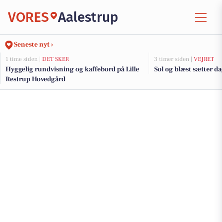
VORES
Aalestrup
Seneste nyt ›
1 time siden |
DET SKER
3 timer siden |
VEJRET
Hyggelig rundvisning og kaffebord på Lille
Sol og blæst sætter 
Restrup Hovedgård