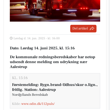
Del artikel
Lørdag d. 14. jun. 2025 - kl. 16:00
Dato: Lørdag 14. juni 2025, kl. 15:16
De kommunale redningsberedskaber har netop
udsendt denne melding om udrykning nær
Aalestrup
KL. 15:16
Førstemelding: Bygn.brand-Udhus/skur o.lign.,
fritlig. Station: Aalestrup
Nordjyllands Beredskab
Kilde:
www.odin.dk/112puls/