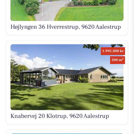
Højlyngen 36 Hverrestrup, 9620 Aalestrup
1.995.000 kr
2
200 m
Knabervej 20 Klotrup, 9620 Aalestrup