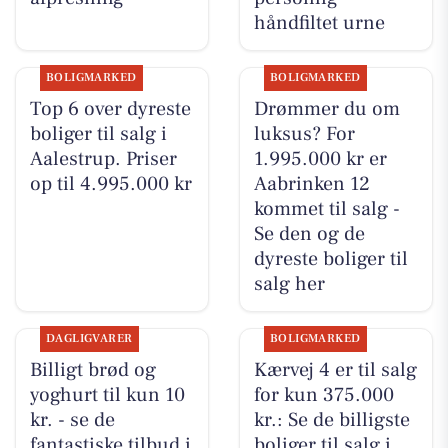
håndfiltet urne
BOLIGMARKED
BOLIGMARKED
Top 6 over dyreste
Drømmer du om
boliger til salg i
luksus? For
Aalestrup. Priser
1.995.000 kr er
op til 4.995.000 kr
Aabrinken 12
kommet til salg -
Se den og de
dyreste boliger til
salg her
DAGLIGVARER
BOLIGMARKED
Billigt brød og
Kærvej 4 er til salg
yoghurt til kun 10
for kun 375.000
kr. - se de
kr.: Se de billigste
fantastiske tilbud i
boliger til salg i