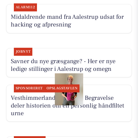
ALARM112
Midaldrende mand fra Aalestrup udsat for
hacking og afpresning
JOBNYT
Savner du nye græsgange? - Her er nye
ledige stillinger i Aalestrup og omegn
SPONSORERET
OPSLAGSTAVLEN
Vesthimmerlands og Farsø Begravelse
deler historien om en personlig håndfiltet
urne