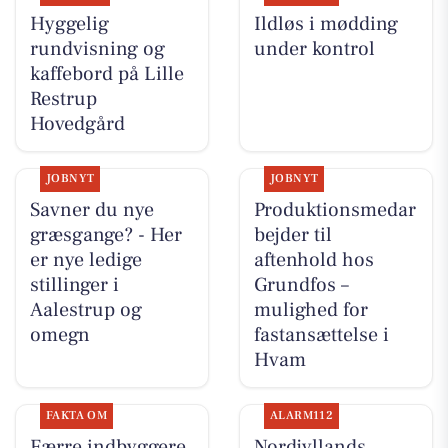
Hyggelig
Ildløs i mødding
rundvisning og
under kontrol
kaffebord på Lille
Restrup
Hovedgård
JOBNYT
JOBNYT
Savner du nye
Produktionsmedar
græsgange? - Her
bejder til
er nye ledige
aftenhold hos
stillinger i
Grundfos –
Aalestrup og
mulighed for
omegn
fastansættelse i
Hvam
FAKTA OM
ALARM112
Færre indbyggere
Nordjyllands