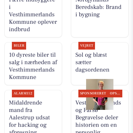
i
Beredskab: Brand
Vesthimmerlands
i bygning
Kommune oplever
indbrud
BILER
VEJRET
10 dyreste biler til
Sol og blæst
salg i nærheden af
sætter
Vesthimmerlands
dagsordenen
Kommune
ALARM112
SPONSORERET
OPSLAGSTAVLEN
Midaldrende
Vesthimmerlands
mand fra
og Farsø
Aalestrup udsat
Begravelse deler
for hacking og
historien om en
afpresning
personlig