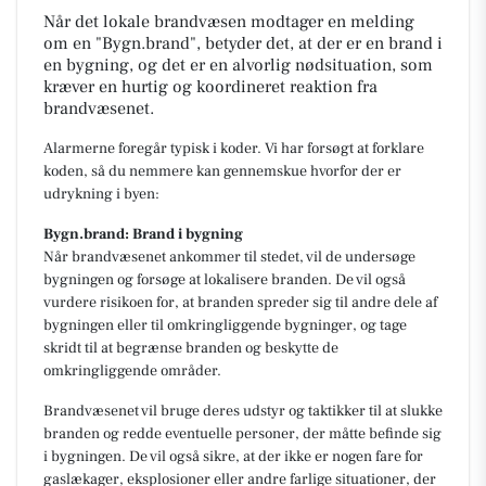
Når det lokale brandvæsen modtager en melding
om en "Bygn.brand", betyder det, at der er en brand i
en bygning, og det er en alvorlig nødsituation, som
kræver en hurtig og koordineret reaktion fra
brandvæsenet.
Alarmerne foregår typisk i koder. Vi har forsøgt at forklare
koden, så du nemmere kan gennemskue hvorfor der er
udrykning i byen:
Bygn.brand: Brand i bygning
Når brandvæsenet ankommer til stedet, vil de undersøge
bygningen og forsøge at lokalisere branden. De vil også
vurdere risikoen for, at branden spreder sig til andre dele af
bygningen eller til omkringliggende bygninger, og tage
skridt til at begrænse branden og beskytte de
omkringliggende områder.
Brandvæsenet vil bruge deres udstyr og taktikker til at slukke
branden og redde eventuelle personer, der måtte befinde sig
i bygningen. De vil også sikre, at der ikke er nogen fare for
gaslækager, eksplosioner eller andre farlige situationer, der