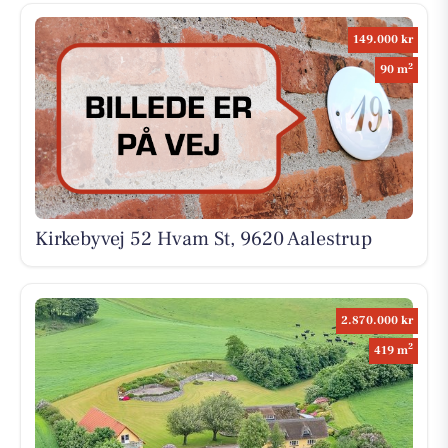
149.000 kr
2
90 m
Kirkebyvej 52 Hvam St, 9620 Aalestrup
2.870.000 kr
2
419 m