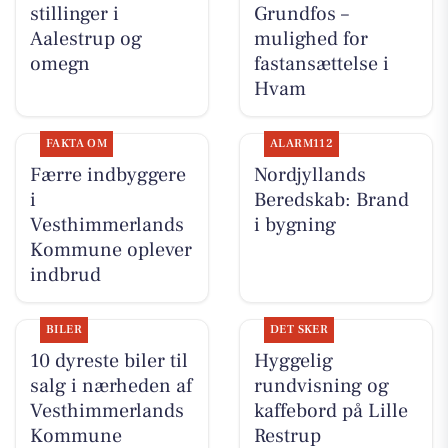
stillinger i
Grundfos –
Aalestrup og
mulighed for
omegn
fastansættelse i
Hvam
FAKTA OM
ALARM112
Færre indbyggere
Nordjyllands
i
Beredskab: Brand
Vesthimmerlands
i bygning
Kommune oplever
indbrud
BILER
DET SKER
10 dyreste biler til
Hyggelig
salg i nærheden af
rundvisning og
Vesthimmerlands
kaffebord på Lille
Kommune
Restrup