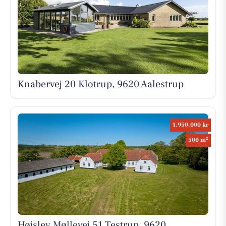
Knabervej 20 Klotrup, 9620 Aalestrup
1.950.000 kr
2
500 m
Højslev Møllevej 51 Testrup, 9620