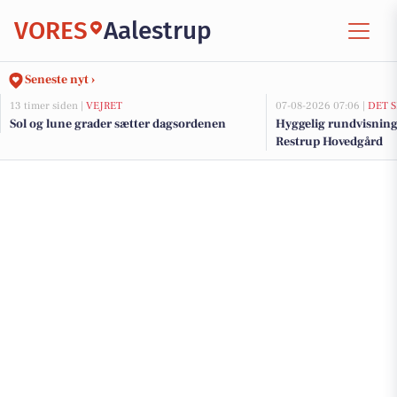
VORES
Aalestrup
Seneste nyt ›
13 timer siden |
VEJRET
07-08-2026 07:06 |
DET 
Sol og lune grader sætter dagsordenen
Hyggelig rundvisning 
Restrup Hovedgård