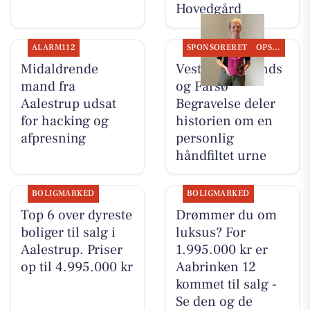
Hovedgård
ALARM112
SPONSORERET
OPSLAGSTAVLEN
Midaldrende
Vesthimmerlands
mand fra
og Farsø
Aalestrup udsat
Begravelse deler
for hacking og
historien om en
afpresning
personlig
håndfiltet urne
BOLIGMARKED
BOLIGMARKED
Top 6 over dyreste
Drømmer du om
boliger til salg i
luksus? For
Aalestrup. Priser
1.995.000 kr er
op til 4.995.000 kr
Aabrinken 12
kommet til salg -
Se den og de