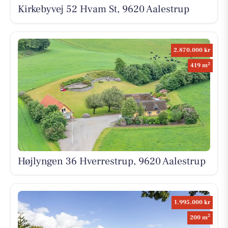
Kirkebyvej 52 Hvam St, 9620 Aalestrup
2.870.000 kr
2
419 m
Højlyngen 36 Hverrestrup, 9620 Aalestrup
1.995.000 kr
2
200 m