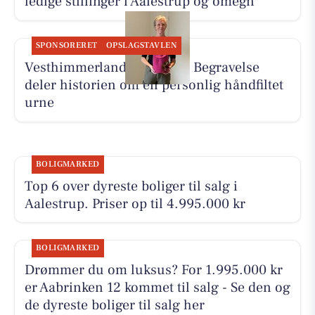
ledige stillinger i Aalestrup og omegn
SPONSORERET
OPSLAGSTAVLEN
Vesthimmerlands og Farsø Begravelse
deler historien om en personlig håndfiltet
urne
BOLIGMARKED
Top 6 over dyreste boliger til salg i
Aalestrup. Priser op til 4.995.000 kr
BOLIGMARKED
Drømmer du om luksus? For 1.995.000 kr
er Aabrinken 12 kommet til salg - Se den og
de dyreste boliger til salg her