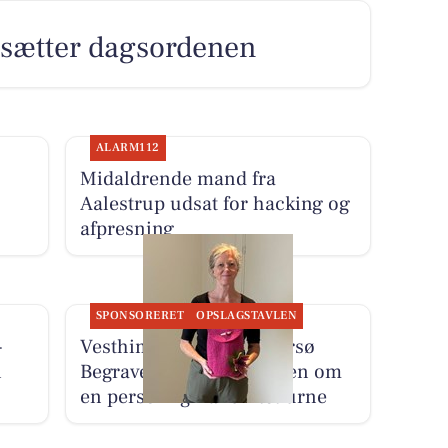
r sætter dagsordenen
ALARM112
Midaldrende mand fra
Aalestrup udsat for hacking og
afpresning
SPONSORERET
OPSLAGSTAVLEN
-
Vesthimmerlands og Farsø
i
Begravelse deler historien om
en personlig håndfiltet urne