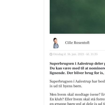
Cille Rosentoft
Onsdag d. 16. jun. 2021 - kl. 11:35
Superbrugsen i Aalestrup deler g
Du kan være med til at nominere
lignende. Der bliver brug for is
Superbrugsen i Aalestrup har besl
is ud til byens børn.
Men hvem skal modtage isene? Er
En klub? Eller hvem skal stå forr
en gruppe børn ved at dele is ud 