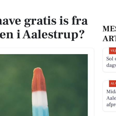
sen i Aalestrup?
ve gratis is fra
ME
n i Aalestrup?
AR
VE
Sol 
dag
AL
Mid
Aale
afp