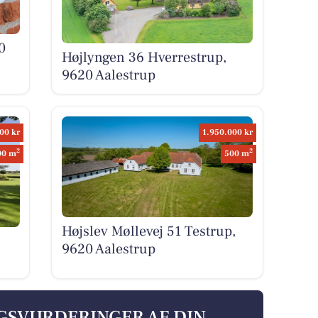
0
Højlyngen 36 Hverrestrup,
9620 Aalestrup
00 kr
1.950.000 kr
2
2
00 m
500 m
Højslev Møllevej 51 Testrup,
9620 Aalestrup
LGSVURDERINGER AF DIN