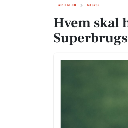
Hvem skal have gratis is fra Superbrug
ARTIKLER
Det sker
Hvem skal ha
Superbrugse