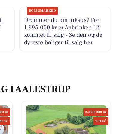
BOLIGMARKED
il
Drømmer du om luksus? For
l
1.995.000 kr er Aabrinken 12
kommet til salg - Se den og de
dyreste boliger til salg her
LG I AALESTRUP
00 kr
2.870.000 kr
2
2
90 m
419 m