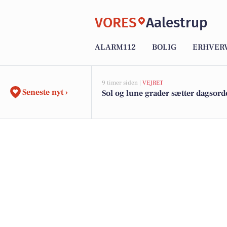
VORES
Aalestrup
ALARM112
BOLIG
ERHVER
9 timer siden |
VEJRET
Seneste nyt ›
Sol og lune grader sætter dagsor