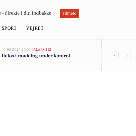
 -
direkte i din indbakke
Tilmeld
SPORT
VEJRET
06-08-2026 20:03 |
ALARM112
06-08-2026 16:20
‹
›
Ildløs i mødding under kontrol
Midaldrende 
hacking og 