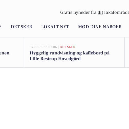
Gratis nyheder fra
dit
lokalområde
V
DET SKER
LOKALT NYT
MØD DINE NABOER
07-08-2026 07:06 |
DET SKER
denen
Hyggelig rundvisning og kaffebord på
Lille Restrup Hovedgård