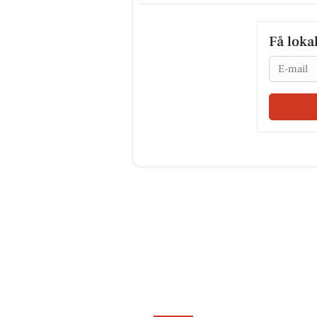
Få loka
Email