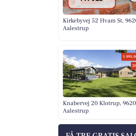
Kirkebyvej 52 Hvam St, 962
Aalestrup
1.995.0
2
Knabervej 20 Klotrup, 9620
Aalestrup
FÅ TRE GRATIS SA