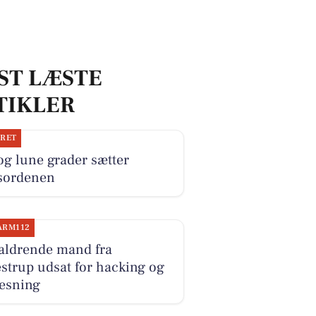
ST LÆSTE
TIKLER
JRET
og lune grader sætter
sordenen
ARM112
aldrende mand fra
strup udsat for hacking og
resning