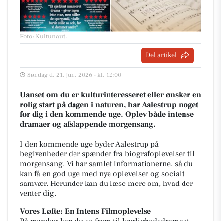
Foto: Kultunaut
.
Del artikel
Søndag d. 21. jun. 2026 - kl. 12:00
Uanset om du er kulturinteresseret eller ønsker en
rolig start på dagen i naturen, har Aalestrup noget
for dig i den kommende uge. Oplev både intense
dramaer og afslappende morgensang.
I den kommende uge byder Aalestrup på
begivenheder der spænder fra biografoplevelser til
morgensang. Vi har samlet informationerne, så du
kan få en god uge med nye oplevelser og socialt
samvær. Herunder kan du læse mere om, hvad der
venter dig.
Vores Løfte: En Intens Filmoplevelse
På mandag kan du se frem til kærlighedsdramaet