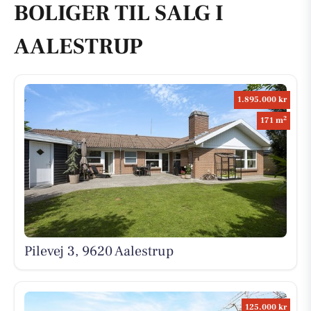
BOLIGER TIL SALG I
AALESTRUP
1.895.000 kr
2
171 m
Pilevej 3, 9620 Aalestrup
125.000 kr