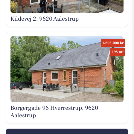
Kildevej 2, 9620 Aalestrup
1.695.000 kr
2
198 m
Borgergade 96 Hverrestrup, 9620
Aalestrup