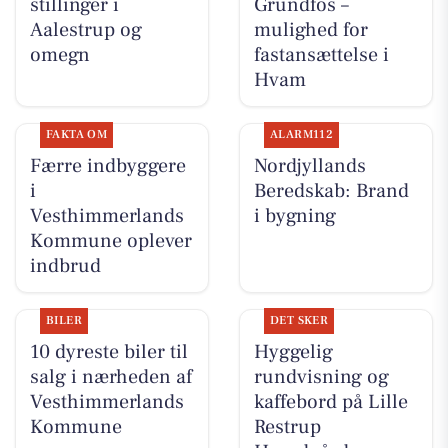
stillinger i
Grundfos –
Aalestrup og
mulighed for
omegn
fastansættelse i
Hvam
FAKTA OM
ALARM112
Færre indbyggere
Nordjyllands
i
Beredskab: Brand
Vesthimmerlands
i bygning
Kommune oplever
indbrud
BILER
DET SKER
10 dyreste biler til
Hyggelig
salg i nærheden af
rundvisning og
Vesthimmerlands
kaffebord på Lille
Kommune
Restrup