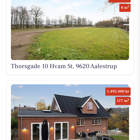
2
0 m
Thorsgade 10 Hvam St, 9620 Aalestrup
1.495.000 kr
2
177 m