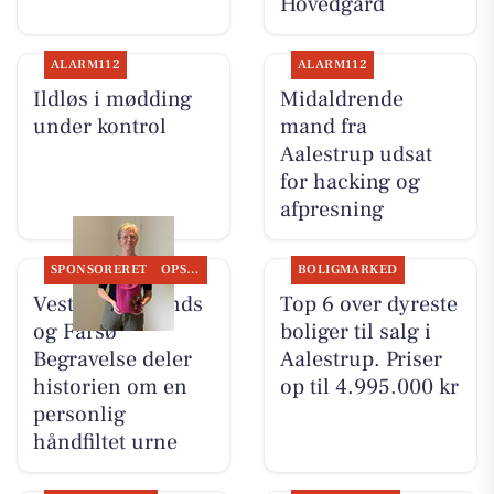
Hovedgård
ALARM112
ALARM112
Ildløs i mødding
Midaldrende
under kontrol
mand fra
Aalestrup udsat
for hacking og
afpresning
SPONSORERET
OPSLAGSTAVLEN
BOLIGMARKED
Vesthimmerlands
Top 6 over dyreste
og Farsø
boliger til salg i
Begravelse deler
Aalestrup. Priser
historien om en
op til 4.995.000 kr
personlig
håndfiltet urne