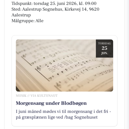
Tidspunkt: torsdag 25. juni 2026, kl. 09:00
Sted: Aalestrup Sognehus, Kirkevej 14, 9620
Aalestrup
Målgruppe: Alle
TORSDAG
25
JUN.
MUSIK // VIA KULTUNAUT
Morgensang under Blodbøgen
I juni måned mødes vi til morgensang i det fri -
på græsplænen lige ved /bag Sognehuset