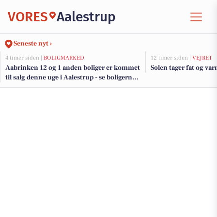
VORES
Aalestrup
Seneste nyt ›
4 timer siden |
BOLIGMARKED
12 timer siden |
VEJRET
Aabrinken 12 og 1 anden boliger er kommet
Solen tager fat og var
til salg denne uge i Aalestrup - se boligerne
her.