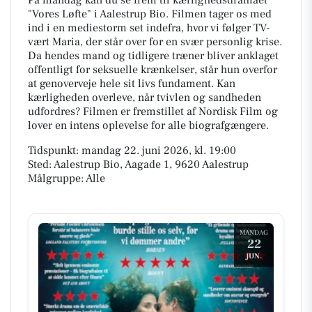
"Vores Løfte" i Aalestrup Bio. Filmen tager os med
ind i en mediestorm set indefra, hvor vi følger TV-
vært Maria, der står over for en svær personlig krise.
Da hendes mand og tidligere træner bliver anklaget
offentligt for seksuelle krænkelser, står hun overfor
at genoverveje hele sit livs fundament. Kan
kærligheden overleve, når tvivlen og sandheden
udfordres? Filmen er fremstillet af Nordisk Film og
lover en intens oplevelse for alle biografgængere.
Tidspunkt: mandag 22. juni 2026, kl. 19:00
Sted: Aalestrup Bio, Aagade 1, 9620 Aalestrup
Målgruppe: Alle
MANDAG
22
JUN.