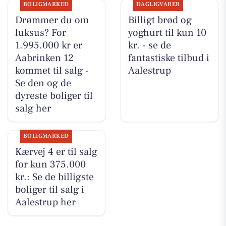
BOLIGMARKED
DAGLIGVARER
Drømmer du om
Billigt brød og
luksus? For
yoghurt til kun 10
1.995.000 kr er
kr. - se de
Aabrinken 12
fantastiske tilbud i
kommet til salg -
Aalestrup
Se den og de
dyreste boliger til
salg her
BOLIGMARKED
Kærvej 4 er til salg
for kun 375.000
kr.: Se de billigste
boliger til salg i
Aalestrup her