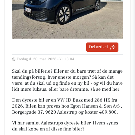
Del artikel
Fredag d. 20. mar. 2026 - kl. 13:04
Skal du på bilferie? Eller er du bare træt af de mange
tændingsforsøg, hver eneste morgen? Så kan det
være, at du skal ud og finde en ny bil - og vil du have
lidt mere luksus, eller bare drømme, så se med her!
Den dyreste bil er en VW ID.Buzz med 286 HK fra
2026. Bilen kan prøves hos Egon Hansen & Søn A/S ,
Borgergade 37, 9620 Aalestrup og koster 409.800.
Vi har samlet Aalestrups dyreste biler. Hvem synes
du skal købe en af disse fine biler?