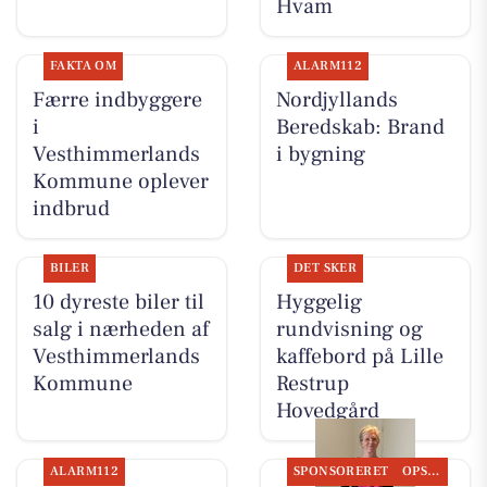
Hvam
FAKTA OM
ALARM112
Færre indbyggere
Nordjyllands
i
Beredskab: Brand
Vesthimmerlands
i bygning
Kommune oplever
indbrud
BILER
DET SKER
10 dyreste biler til
Hyggelig
salg i nærheden af
rundvisning og
Vesthimmerlands
kaffebord på Lille
Kommune
Restrup
Hovedgård
ALARM112
SPONSORERET
OPSLAGSTAVLEN