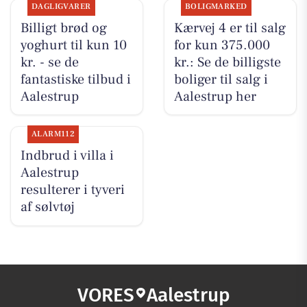
DAGLIGVARER
BOLIGMARKED
Billigt brød og
Kærvej 4 er til salg
yoghurt til kun 10
for kun 375.000
kr. - se de
kr.: Se de billigste
fantastiske tilbud i
boliger til salg i
Aalestrup
Aalestrup her
ALARM112
Indbrud i villa i
Aalestrup
resulterer i tyveri
af sølvtøj
VORES
Aalestrup