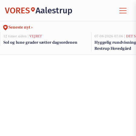
VORES
Aalestrup
Seneste nyt ›
12 timer siden |
VEJRET
07-08-2026 07:06 |
DET 
Sol og lune grader sætter dagsordenen
Hyggelig rundvisning 
Restrup Hovedgård