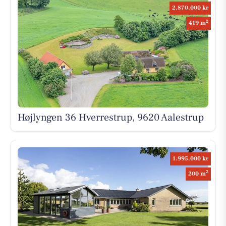
2.870.000 kr
2
419 m
Højlyngen 36 Hverrestrup, 9620 Aalestrup
1.995.000 kr
2
200 m