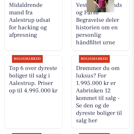
Midaldrende
Vesthimmerlands
mand fra
og Farsø
Aalestrup udsat
Begravelse deler
for hacking og
historien om en
afpresning
personlig
håndfiltet urne
BOLIGMARKED
BOLIGMARKED
Top 6 over dyreste
Drømmer du om
boliger til salg i
luksus? For
Aalestrup. Priser
1.995.000 kr er
op til 4.995.000 kr
Aabrinken 12
kommet til salg -
Se den og de
dyreste boliger til
salg her