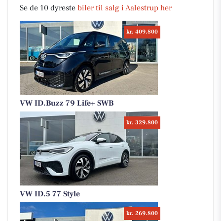
Se de 10 dyreste
biler til salg i Aalestrup her
kr. 409.800
VW ID.Buzz 79 Life+ SWB
kr. 329.800
VW ID.5 77 Style
kr. 269.800