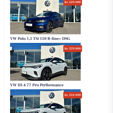
kr. 229.800
VW Polo 1,5 TSi 150 R-line+ DSG
kr. 229.800
VW ID.4 77 Pro Performance
kr. 224.800