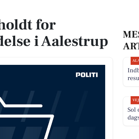
 Aalestrup
oldt for
ME
else i Aalestrup
AR
AL
Indb
resu
VE
Sol 
dag