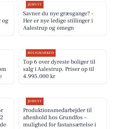
JOBNYT
Savner du nye græsgange? -
g og
Her er nye ledige stillinger i
Aalestrup og omegn
BOLIGMARKED
Top 6 over dyreste boliger til
 om
salg i Aalestrup. Priser op til
e
4.995.000 kr
JOBNYT
or
Produktionsmedarbejder til
12
aftenhold hos Grundfos –
 de
mulighed for fastansættelse i