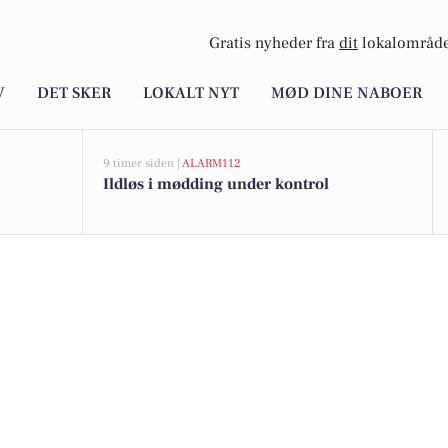
Gratis nyheder fra
dit
lokalområde
V
DET SKER
LOKALT NYT
MØD DINE NABOER
9 timer siden |
ALARM112
Ildløs i mødding under kontrol