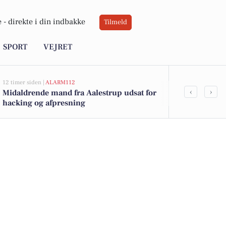
 -
direkte i din indbakke
Tilmeld
SPORT
VEJRET
12 timer siden |
ALARM112
18 timer siden |
J
‹
›
Midaldrende mand fra Aalestrup udsat for
Savner du ny
hacking og afpresning
ledige still