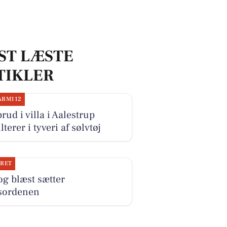
ST LÆSTE
TIKLER
ARM112
rud i villa i Aalestrup
lterer i tyveri af sølvtøj
JRET
og blæst sætter
sordenen