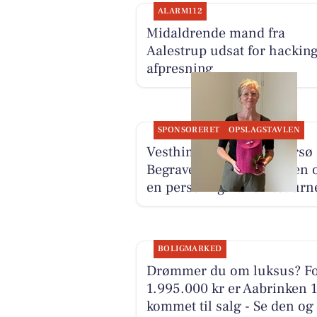
ALARM112
Midaldrende mand fra
Aalestrup udsat for hackin
afpresning
SPONSORERET
OPSLAGSTAVLEN
Vesthimmerlands og Farsø
Begravelse deler historien
en personlig håndfiltet urn
BOLIGMARKED
Drømmer du om luksus? F
1.995.000 kr er Aabrinken 
kommet til salg - Se den og