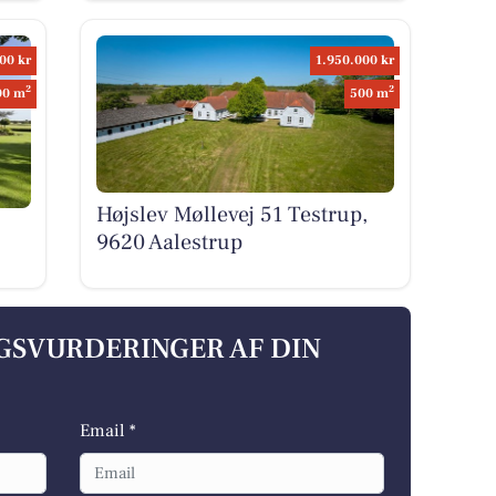
00 kr
1.950.000 kr
2
2
00 m
500 m
Højslev Møllevej 51 Testrup,
9620 Aalestrup
LGSVURDERINGER AF DIN
Email *