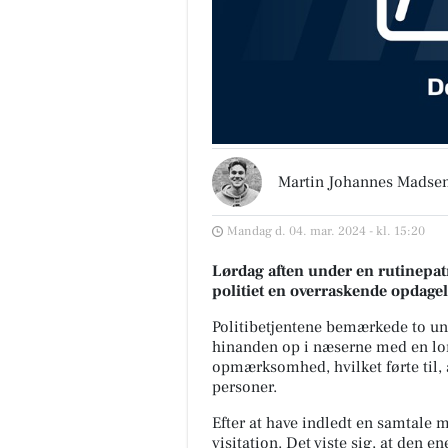
Martin Johannes Madse
Mandag d. 04. mar. 2024 - kl. 15:20
Lørdag aften under en rutinepat
politiet en overraskende opdagel
Politibetjentene bemærkede to ung
hinanden op i næserne med en lo
opmærksomhed, hvilket førte til, a
personer.
Efter at have indledt en samtale 
visitation. Det viste sig, at den 