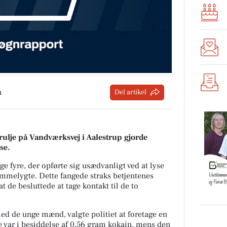
n
Del artikel
rulje på Vandværksvej i Aalestrup gjorde
se.
e fyre, der opførte sig usædvanligt ved at lyse
mmelygte. Dette fangede straks betjentenes
t de besluttede at tage kontakt til de to
med de unge mænd, valgte politiet at foretage en
ene var i besiddelse af 0,56 gram kokain, mens den