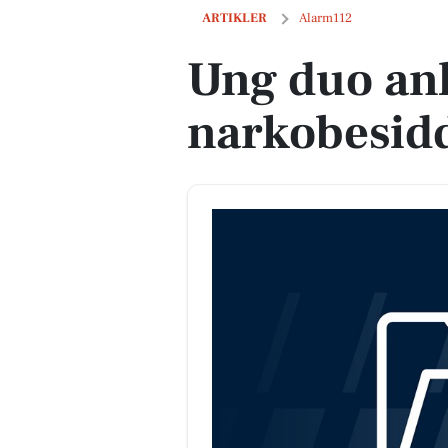
Ung duo anholdt for narkobesiddelse i
ARTIKLER
Alarm112
Ung duo anh
narkobesidd