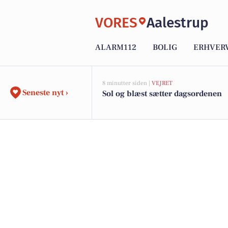
VORES
Aalestrup
ALARM112
BOLIG
ERHVER
8 minutter siden |
VEJRET
Seneste nyt ›
Sol og blæst sætter dagsordenen