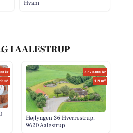
Hvam
LG I AALESTRUP
00 kr
2.870.000 kr
2
2
90 m
419 m
0
Højlyngen 36 Hverrestrup,
9620 Aalestrup